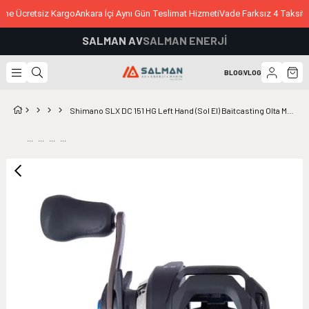
ine Ücretsiz Kargo
Ankara İçi Aynı Gün Teslimat Hizmeti
Vade Farksız 4 Taksit 
SALMAN AV
SALMAN ENERJİ
BLOG
|
VLOG
Shimano SLX DC 151 HG Left Hand (Sol El) Baitcasting Olta Makinesi