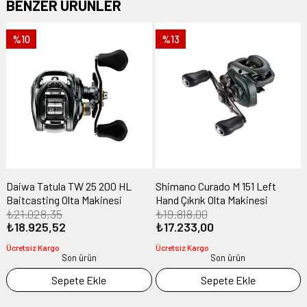
BENZER ÜRÜNLER
%10
%13
Daiwa Tatula TW 25 200 HL
Shimano Curado M 151 Left
Baitcasting Olta Makinesi
Hand Çıkrık Olta Makinesi
₺21.028,35
₺19.818,00
₺18.925,52
₺17.233,00
Ücretsiz Kargo
Ücretsiz Kargo
Son ürün
Son ürün
Sepete Ekle
Sepete Ekle