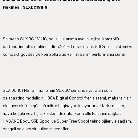
Makinesi, SLXDC151HG
Shimano SLX DC 151 HG, sol el kullanıma uygun, dijital kontrollü
baitcasting olta makinesidir. 7.2:1 HG devir oranı, i-DC4 fren sistemi ve
kompakt gövdesiyle kontrollü atış ve hızlı sarım performansı sunar.
SLX DC 151 HG, Shimano’nun SLX DC serisinde yer alan sol el
baitcasting modelidir. i-DC4 Digital Control fren sistemi, makara hızını
algılayarak fren gücünü mikro bilgisayar ile ayarlar ve farklı misina,
hava koşulu ve atış tekniklerinde daha kontrollü kullanım sağlar.
HAGANE Body, S3D Spool ve Super Free Spool teknolojileriyle sağlam,
dengeli ve akıcı bir kullanım hedefler.