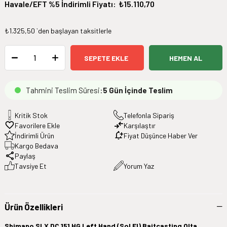
Havale/EFT %5 İndirimli Fiyatı
:
₺15.110,70
₺1.325,50
`den başlayan taksitlerle
Tahmini Teslim Süresi
:
5 Gün İçinde Teslim
Kritik Stok
Telefonla Sipariş
Favorilere Ekle
Karşılaştır
İndirimli Ürün
Fiyat Düşünce Haber Ver
Kargo Bedava
Paylaş
Tavsiye Et
Yorum Yaz
Ürün Özellikleri
Shimano SLX DC 151 HG Left Hand (Sol El) Baitcasting Olta