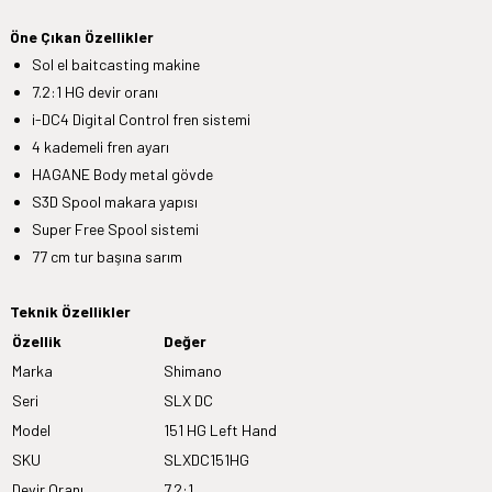
Öne Çıkan Özellikler
Sol el baitcasting makine
7.2:1 HG devir oranı
i-DC4 Digital Control fren sistemi
4 kademeli fren ayarı
HAGANE Body metal gövde
S3D Spool makara yapısı
Super Free Spool sistemi
77 cm tur başına sarım
Teknik Özellikler
Özellik
Değer
Marka
Shimano
Seri
SLX DC
Model
151 HG Left Hand
SKU
SLXDC151HG
Devir Oranı
7.2:1