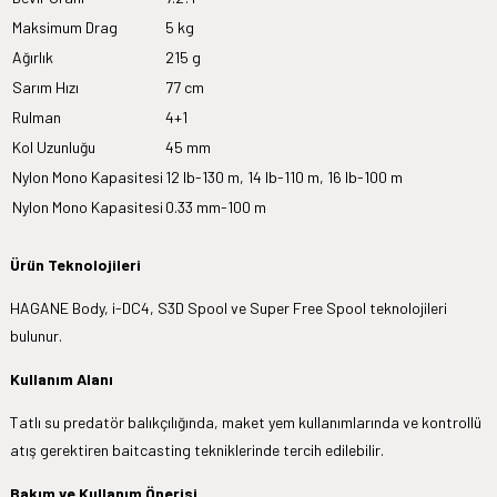
Maksimum Drag
5 kg
Ağırlık
215 g
Sarım Hızı
77 cm
Rulman
4+1
Kol Uzunluğu
45 mm
Nylon Mono Kapasitesi
12 lb-130 m, 14 lb-110 m, 16 lb-100 m
Nylon Mono Kapasitesi
0.33 mm-100 m
Ürün Teknolojileri
HAGANE Body, i-DC4, S3D Spool ve Super Free Spool teknolojileri
bulunur.
Kullanım Alanı
Tatlı su predatör balıkçılığında, maket yem kullanımlarında ve kontrollü
atış gerektiren baitcasting tekniklerinde tercih edilebilir.
Bakım ve Kullanım Önerisi