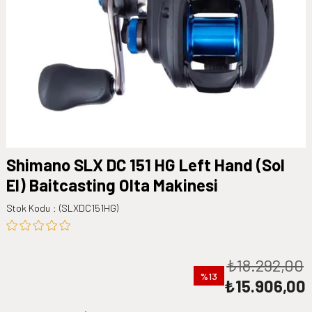
Shimano SLX DC 151 HG Left Hand (Sol
El) Baitcasting Olta Makinesi
Stok Kodu
(SLXDC151HG)
₺18.292,00
13
₺15.906,00