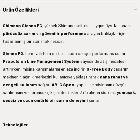
Ürün Özellikleri
Shimano Sienna FG
, yüksek Shimano kalitesini uygun fiyatla sunan,
pürüzsüz sarım
ve
güvenilir performans
arayan balıkçılar için
tasarlanmış bir spin makinesidir.
Sienna FG
, hem tatlı hem de tuzlu suda dengeli performans sunar.
Propulsion Line Management System
sayesinde atış mesafesini
artırırken, misina karışmalarını en aza indirir.
G-Free Body
tasarımı,
makinenin ağırlık merkezini kullanıcıya yaklaştırarak
daha rahat ve
dengeli kullanım
sağlar.
AR-C Spool
yapısı ise misinanın düzgün
sarılmasını ve sorunsuz çıkışını destekler. 3+1 rulman sistemi,
yumuşak,
sessiz ve uzun ömürlü bir sarım deneyimi
sunar.
Teknolojiler