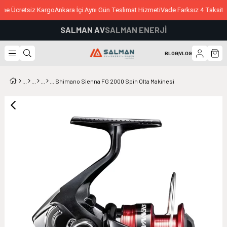
ne Ücretsiz Kargo
Ankara İçi Aynı Gün Teslimat Hizmeti
Vade Farksız 4 Taksit İ
SALMAN AV
SALMAN ENERJİ
BLOG
|
VLOG
Shimano Sienna FG 2000 Spin Olta Makinesi