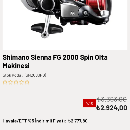
Shimano Sienna FG 2000 Spin Olta
Makinesi
Stok Kodu
(SN2000FG)
₺3.363,00
13
₺2.924,00
Havale/EFT %5 İndirimli Fiyatı
:
₺2.777,80