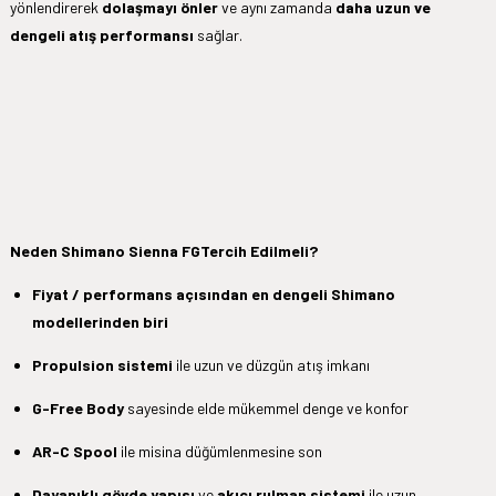
yönlendirerek
dolaşmayı önler
ve aynı zamanda
daha uzun ve
dengeli atış performansı
sağlar.
Neden Shimano Sienna FGTercih Edilmeli?
Fiyat / performans açısından en dengeli Shimano
modellerinden biri
Propulsion sistemi
ile uzun ve düzgün atış imkanı
G-Free Body
sayesinde elde mükemmel denge ve konfor
AR-C Spool
ile misina düğümlenmesine son
Dayanıklı gövde yapısı
ve
akıcı rulman sistemi
ile uzun