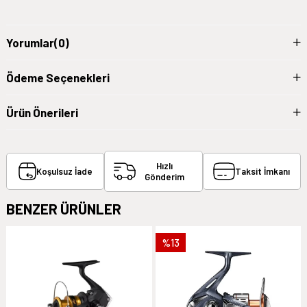
Yorumlar
(0)
Ödeme Seçenekleri
Ürün Önerileri
Hızlı
Koşulsuz İade
Taksit İmkanı
Gönderim
BENZER ÜRÜNLER
%13