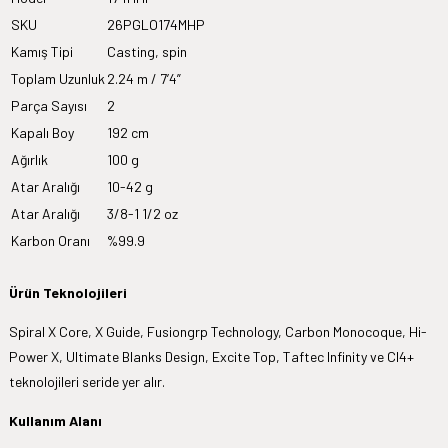
SKU
26PGLO174MHP
Kamış Tipi
Casting, spin
Toplam Uzunluk
2.24 m / 7’4”
Parça Sayısı
2
Kapalı Boy
192 cm
Ağırlık
100 g
Atar Aralığı
10-42 g
Atar Aralığı
3/8-1 1/2 oz
Karbon Oranı
%99.9
Ürün Teknolojileri
Spiral X Core, X Guide, Fusiongrp Technology, Carbon Monocoque, Hi-
Power X, Ultimate Blanks Design, Excite Top, Taftec Infinity ve CI4+
teknolojileri seride yer alır.
Kullanım Alanı