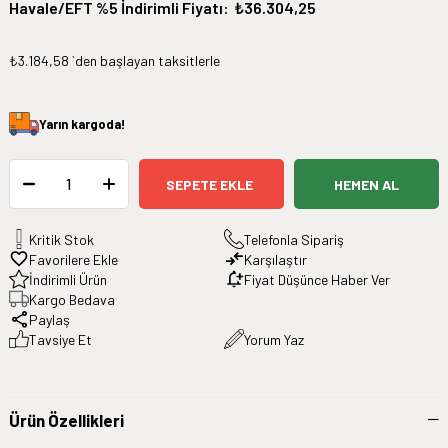
Havale/EFT %5 İndirimli Fiyatı
:
₺36.304,25
₺3.184,58
`den başlayan taksitlerle
Yarın
kargoda!
Kritik Stok
Telefonla Sipariş
Favorilere Ekle
Karşılaştır
İndirimli Ürün
Fiyat Düşünce Haber Ver
Kargo Bedava
Paylaş
Tavsiye Et
Yorum Yaz
Ürün Özellikleri