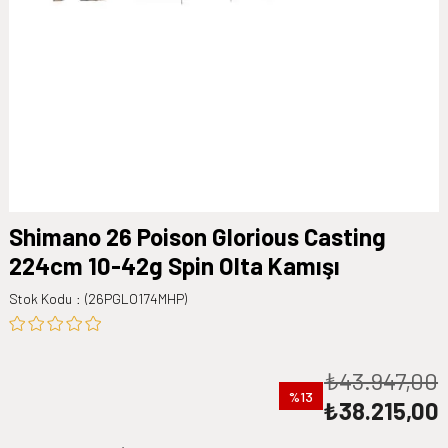
Shimano 26 Poison Glorious Casting
224cm 10-42g Spin Olta Kamışı
Stok Kodu
(26PGLO174MHP)
₺43.947,00
13
₺38.215,00