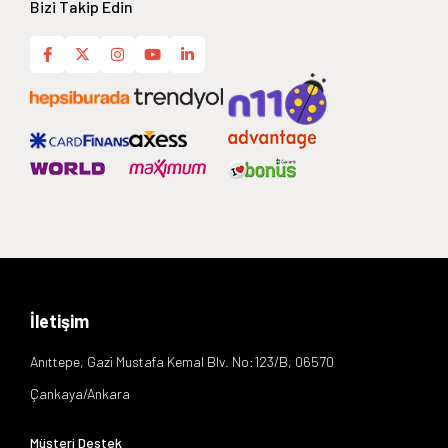
Bizi Takip Edin
İletişim
Anıttepe, Gazi Mustafa Kemal Blv. No:123/B, 06570
Çankaya/Ankara
Müşteri Destek