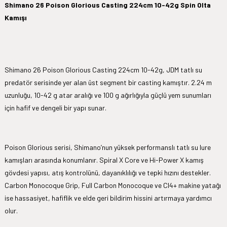
Shimano 26 Poison Glorious Casting 224cm 10-42g Spin Olta
Kamışı
Shimano 26 Poison Glorious Casting 224cm 10-42g, JDM tatlı su
predatör serisinde yer alan üst segment bir casting kamıştır. 2.24 m
uzunluğu, 10-42 g atar aralığı ve 100 g ağırlığıyla güçlü yem sunumları
için hafif ve dengeli bir yapı sunar.
Poison Glorious serisi, Shimano’nun yüksek performanslı tatlı su lure
kamışları arasında konumlanır. Spiral X Core ve Hi-Power X kamış
gövdesi yapısı, atış kontrolünü, dayanıklılığı ve tepki hızını destekler.
Carbon Monocoque Grip, Full Carbon Monocoque ve CI4+ makine yatağı
ise hassasiyet, hafiflik ve elde geri bildirim hissini artırmaya yardımcı
olur.