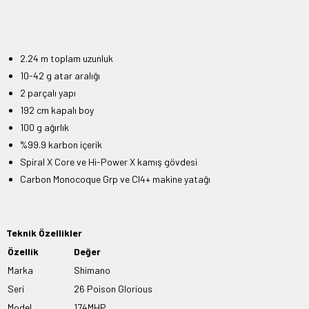
2.24 m toplam uzunluk
10-42 g atar aralığı
2 parçalı yapı
192 cm kapalı boy
100 g ağırlık
%99.9 karbon içerik
Spiral X Core ve Hi-Power X kamış gövdesi
Carbon Monocoque Grp ve CI4+ makine yatağı
Teknik Özellikler
Özellik
Değer
Marka
Shimano
Seri
26 Poison Glorious
Model
174MHP