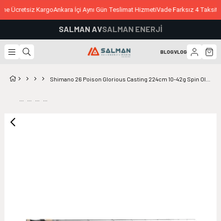
ne Ücretsiz Kargo
Ankara İçi Aynı Gün Teslimat Hizmeti
Vade Farksız 4 Taksit 
SALMAN AV
SALMAN ENERJİ
BLOG
|
VLOG
Shimano 26 Poison Glorious Casting 224cm 10-42g Spin Olta Kamışı